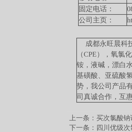
固定电话：
0
公司主页：
h
成都永旺晨科技
（CPE），氧氯
铵，液碱，漂白
基磺酸、亚硫酸
势，我公司产品
司真诚合作，互
上一条：
买次氯酸钠
下一条：
四川优级次