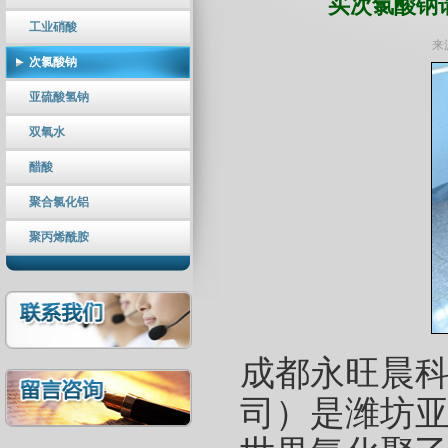
买次氯酸钠
工业硝酸
来源
次氯酸钠
亚硫酸氢钠
双氧水
醋酸
聚合氯化铝
聚丙烯酰胺
成都永旺晨
司）是潍坊